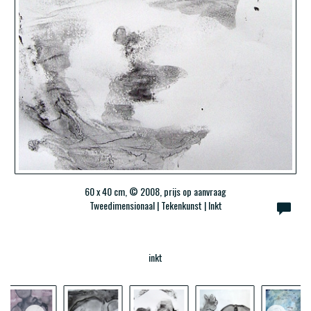
60 x 40 cm, © 2008, prijs op aanvraag
Tweedimensionaal | Tekenkunst | Inkt
inkt